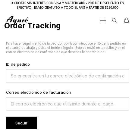
3 CUOTAS SIN INTERÉS CON VISA Y MASTERCARD - 20% DE DESCUENTO EN
EFECTIVO - ENVÍO GRATUITO A TODO EL PAÍS A PARTIR DE $250.000
Order Tracking
Para hacer seguimiento de tu pedido, por favor introduce el ID de tu pedido en
el cuadro de abajo y pulsa el botón «Seguir». Esto se envió en tu recibo y en el
correo electrónico de confirmación que deberías haber recibido.
ID de pedido
Correo electrónico de facturación
Seguir