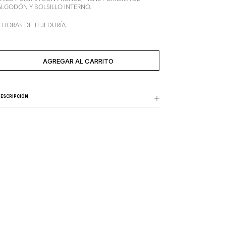
ALGODÓN Y BOLSILLO INTERNO.
3 HORAS DE TEJEDURÍA.
AGREGADO AL CARRITO
AGREGAR AL CARRITO
ESCRIPCIÓN