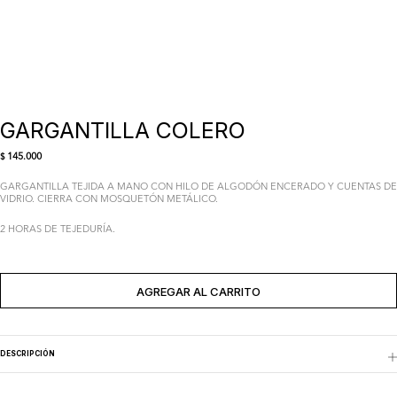
GARGANTILLA COLERO
145.000
$
GARGANTILLA TEJIDA A MANO CON HILO DE ALGODÓN ENCERADO Y CUENTAS DE
VIDRIO. CIERRA CON MOSQUETÓN METÁLICO.
2 HORAS DE TEJEDURÍA.
AGREGADO AL CARRITO
AGREGAR AL CARRITO
DESCRIPCIÓN